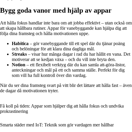
Bygg goda vanor med hjälp av appar
Att hålla fokus handlar inte bara om att jobba effektivt – utan också om
att skapa hållbara rutiner. Appar för vanebyggande kan hjälpa dig att
följa dina framsteg och hålla motivationen uppe.
Habitica
– gör vanebyggande till ett spel där du tjänar poäng
och belöningar för att klara dina dagliga mål.
Streaks
– visar hur många dagar i rad du har hållit en vana. Det
motiverar att se kedjan växa – och du vill inte bryta den.
Notion
– ett flexibelt verktyg där du kan samla att-göra-listor,
anteckningar och mål på ett och samma ställe. Perfekt för dig
som vill ha full kontroll över din vardag.
När du ser dina framsteg svart på vitt blir det lättare att hålla fast – även
de dagar då motivationen tryter.
Få koll på tiden: Appar som hjälper dig att hålla fokus och undvika
prokrastinering
Smarta städer med IoT: Teknik som gör vardagen mer hållbar