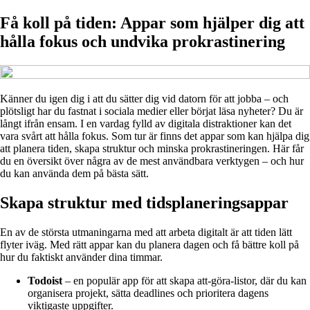
Få koll på tiden: Appar som hjälper dig att
hålla fokus och undvika prokrastinering
Känner du igen dig i att du sätter dig vid datorn för att jobba – och
plötsligt har du fastnat i sociala medier eller börjat läsa nyheter? Du är
långt ifrån ensam. I en vardag fylld av digitala distraktioner kan det
vara svårt att hålla fokus. Som tur är finns det appar som kan hjälpa dig
att planera tiden, skapa struktur och minska prokrastineringen. Här får
du en översikt över några av de mest användbara verktygen – och hur
du kan använda dem på bästa sätt.
Skapa struktur med tidsplaneringsappar
En av de största utmaningarna med att arbeta digitalt är att tiden lätt
flyter iväg. Med rätt appar kan du planera dagen och få bättre koll på
hur du faktiskt använder dina timmar.
Todoist
– en populär app för att skapa att-göra-listor, där du kan
organisera projekt, sätta deadlines och prioritera dagens
viktigaste uppgifter.