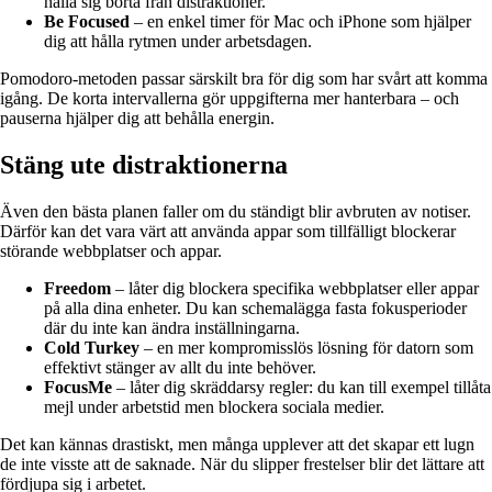
hålla sig borta från distraktioner.
Be Focused
– en enkel timer för Mac och iPhone som hjälper
dig att hålla rytmen under arbetsdagen.
Pomodoro-metoden passar särskilt bra för dig som har svårt att komma
igång. De korta intervallerna gör uppgifterna mer hanterbara – och
pauserna hjälper dig att behålla energin.
Stäng ute distraktionerna
Även den bästa planen faller om du ständigt blir avbruten av notiser.
Därför kan det vara värt att använda appar som tillfälligt blockerar
störande webbplatser och appar.
Freedom
– låter dig blockera specifika webbplatser eller appar
på alla dina enheter. Du kan schemalägga fasta fokusperioder
där du inte kan ändra inställningarna.
Cold Turkey
– en mer kompromisslös lösning för datorn som
effektivt stänger av allt du inte behöver.
FocusMe
– låter dig skräddarsy regler: du kan till exempel tillåta
mejl under arbetstid men blockera sociala medier.
Det kan kännas drastiskt, men många upplever att det skapar ett lugn
de inte visste att de saknade. När du slipper frestelser blir det lättare att
fördjupa sig i arbetet.