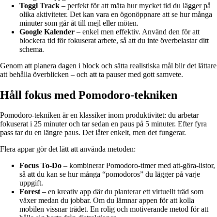
Toggl Track
– perfekt för att mäta hur mycket tid du lägger på
olika aktiviteter. Det kan vara en ögonöppnare att se hur många
minuter som går åt till mejl eller möten.
Google Kalender
– enkel men effektiv. Använd den för att
blockera tid för fokuserat arbete, så att du inte överbelastar ditt
schema.
Genom att planera dagen i block och sätta realistiska mål blir det lättare
att behålla överblicken – och att ta pauser med gott samvete.
Håll fokus med Pomodoro-tekniken
Pomodoro-tekniken är en klassiker inom produktivitet: du arbetar
fokuserat i 25 minuter och tar sedan en paus på 5 minuter. Efter fyra
pass tar du en längre paus. Det låter enkelt, men det fungerar.
Flera appar gör det lätt att använda metoden:
Focus To-Do
– kombinerar Pomodoro-timer med att-göra-listor,
så att du kan se hur många “pomodoros” du lägger på varje
uppgift.
Forest
– en kreativ app där du planterar ett virtuellt träd som
växer medan du jobbar. Om du lämnar appen för att kolla
mobilen vissnar trädet. En rolig och motiverande metod för att