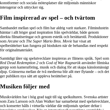
konstformer och sociala mötesplatser där miljontals människor
interagerar och uttrycker sig.
Film inspirerad av spel – och tvärtom
Sambandet mellan spel och film har aldrig varit starkare. Filmindustrin
hämtar i allt högre grad inspiration från spelvärldar, både genom
direkta filmatiseringar och genom estetik och berättarstil. Produktioner
som
Arcane
och
The Super Mario Bros. Movie
har visat att
spelberättelser kan fungera på bioduken när de behandlas med respekt
för originalmaterialet.
Samtidigt låter sig spelutvecklare inspireras av filmens språk. Spel som
Red Dead Redemption 2
och
God of War Ragnarök
använder filmiska
grepp som kameraföring, musik och dialog för att skapa känslomässigt
djup. Gränserna mellan de två medierna blir allt mer flytande – och det
ger publiken nya sätt att uppleva berättelser på.
Musiken följer med
Musikvärlden har i hög grad tagit till sig spelkulturen. Svenska artister
som Zara Larsson och Alan Walker har samarbetat med spelutvecklare,
och konserter hålls i virtuella världar där miljontals spelare deltar i