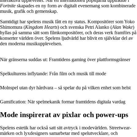
interaktiva upplevelser. När en internationell popstjärna uppträdde i
Fortnite
skapades en ny form av digitalt evenemang som kombinerade
musik, grafik och gemenskap.
Samtidigt har spelens musik fått en ny status. Kompositörer som Yoko
Shimomura (
Kingdom Hearts
) och svenska Petri Alanko (
Alan Wake
)
hyllas på samma sätt som filmkompositörer, och deras verk framförs på
konserter världen över. Spelens ljudvärld har blivit en självklar del av
den moderna musikupplevelsen.
När gränserna suddas ut: Framtidens gaming över plattformsgränser
Spelkulturens inflytande: Från film och musik till mode
Molnspel utan dyr hårdvara – så spelar du på vilken enhet som helst
Gamification: När spelmekanik formar framtidens digitala vardag
Mode inspirerat av pixlar och power-ups
Spelens estetik har också satt sitt avtryck i modevärlden. Streetwear-
märken och lyxdesigners samarbetar med spelutvecklare, och