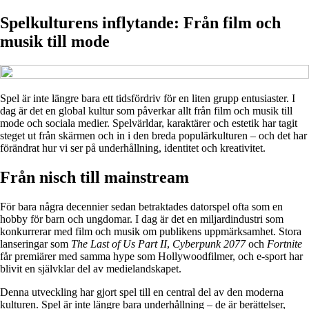
Spelkulturens inflytande: Från film och
musik till mode
Spel är inte längre bara ett tidsfördriv för en liten grupp entusiaster. I
dag är det en global kultur som påverkar allt från film och musik till
mode och sociala medier. Spelvärldar, karaktärer och estetik har tagit
steget ut från skärmen och in i den breda populärkulturen – och det har
förändrat hur vi ser på underhållning, identitet och kreativitet.
Från nisch till mainstream
För bara några decennier sedan betraktades datorspel ofta som en
hobby för barn och ungdomar. I dag är det en miljardindustri som
konkurrerar med film och musik om publikens uppmärksamhet. Stora
lanseringar som
The Last of Us Part II
,
Cyberpunk 2077
och
Fortnite
får premiärer med samma hype som Hollywoodfilmer, och e-sport har
blivit en självklar del av medielandskapet.
Denna utveckling har gjort spel till en central del av den moderna
kulturen. Spel är inte längre bara underhållning – de är berättelser,