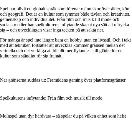
Spel har blivit ett globalt språk som förenar människor över ålder, kön
och geografi. Det är en kultur som rymmer både tävlan och kreativitet,
gemenskap och individualitet. Från film och musik till mode och
sociala medier har spelkulturens inflytande skapat nya sätt att uttrycka
sig – och utvecklingen visar inga tecken på att sakta ner.
För många är spel inte längre bara en hobby, utan en livsstil. Och i takt
med att tekniken fortsätter att utvecklas kommer gränsen mellan det
virtuella och det verkliga att bli allt mer flytande – till glädje för en
kultur som ständigt rör sig framåt.
När gränserna suddas ut: Framtidens gaming över plattformsgränser
Spelkulturens inflytande: Från film och musik till mode
Molnspel utan dyr hårdvara – så spelar du på vilken enhet som helst