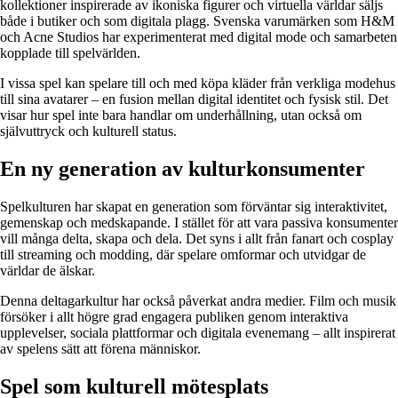
kollektioner inspirerade av ikoniska figurer och virtuella världar säljs
både i butiker och som digitala plagg. Svenska varumärken som H&M
och Acne Studios har experimenterat med digital mode och samarbeten
kopplade till spelvärlden.
I vissa spel kan spelare till och med köpa kläder från verkliga modehus
till sina avatarer – en fusion mellan digital identitet och fysisk stil. Det
visar hur spel inte bara handlar om underhållning, utan också om
självuttryck och kulturell status.
En ny generation av kulturkonsumenter
Spelkulturen har skapat en generation som förväntar sig interaktivitet,
gemenskap och medskapande. I stället för att vara passiva konsumenter
vill många delta, skapa och dela. Det syns i allt från fanart och cosplay
till streaming och modding, där spelare omformar och utvidgar de
världar de älskar.
Denna deltagarkultur har också påverkat andra medier. Film och musik
försöker i allt högre grad engagera publiken genom interaktiva
upplevelser, sociala plattformar och digitala evenemang – allt inspirerat
av spelens sätt att förena människor.
Spel som kulturell mötesplats