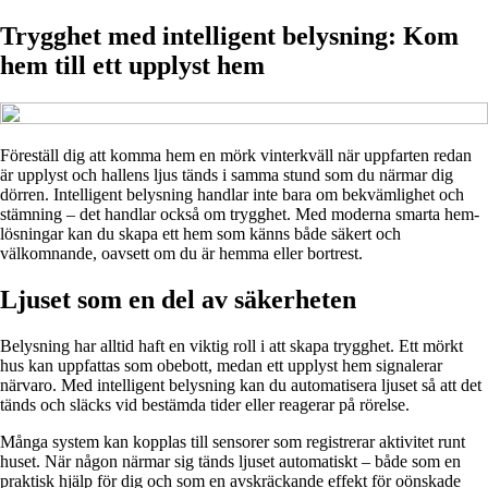
Trygghet med intelligent belysning: Kom
hem till ett upplyst hem
Föreställ dig att komma hem en mörk vinterkväll när uppfarten redan
är upplyst och hallens ljus tänds i samma stund som du närmar dig
dörren. Intelligent belysning handlar inte bara om bekvämlighet och
stämning – det handlar också om trygghet. Med moderna smarta hem-
lösningar kan du skapa ett hem som känns både säkert och
välkomnande, oavsett om du är hemma eller bortrest.
Ljuset som en del av säkerheten
Belysning har alltid haft en viktig roll i att skapa trygghet. Ett mörkt
hus kan uppfattas som obebott, medan ett upplyst hem signalerar
närvaro. Med intelligent belysning kan du automatisera ljuset så att det
tänds och släcks vid bestämda tider eller reagerar på rörelse.
Många system kan kopplas till sensorer som registrerar aktivitet runt
huset. När någon närmar sig tänds ljuset automatiskt – både som en
praktisk hjälp för dig och som en avskräckande effekt för oönskade