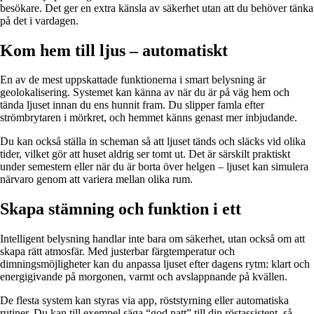
besökare. Det ger en extra känsla av säkerhet utan att du behöver tänka
på det i vardagen.
Kom hem till ljus – automatiskt
En av de mest uppskattade funktionerna i smart belysning är
geolokalisering. Systemet kan känna av när du är på väg hem och
tända ljuset innan du ens hunnit fram. Du slipper famla efter
strömbrytaren i mörkret, och hemmet känns genast mer inbjudande.
Du kan också ställa in scheman så att ljuset tänds och släcks vid olika
tider, vilket gör att huset aldrig ser tomt ut. Det är särskilt praktiskt
under semestern eller när du är borta över helgen – ljuset kan simulera
närvaro genom att variera mellan olika rum.
Skapa stämning och funktion i ett
Intelligent belysning handlar inte bara om säkerhet, utan också om att
skapa rätt atmosfär. Med justerbar färgtemperatur och
dimningsmöjligheter kan du anpassa ljuset efter dagens rytm: klart och
energigivande på morgonen, varmt och avslappnande på kvällen.
De flesta system kan styras via app, röststyrning eller automatiska
rutiner. Du kan till exempel säga “god natt” till din röstassistent, så