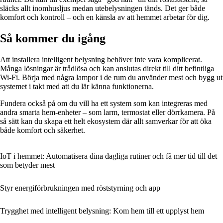
släcks allt inomhusljus medan utebelysningen tänds. Det ger både
komfort och kontroll – och en känsla av att hemmet arbetar för dig.
Så kommer du igång
Att installera intelligent belysning behöver inte vara komplicerat.
Många lösningar är trådlösa och kan anslutas direkt till ditt befintliga
Wi-Fi. Börja med några lampor i de rum du använder mest och bygg ut
systemet i takt med att du lär känna funktionerna.
Fundera också på om du vill ha ett system som kan integreras med
andra smarta hem-enheter – som larm, termostat eller dörrkamera. På
så sätt kan du skapa ett helt ekosystem där allt samverkar för att öka
både komfort och säkerhet.
IoT i hemmet: Automatisera dina dagliga rutiner och få mer tid till det
som betyder mest
Styr energiförbrukningen med röststyrning och app
Trygghet med intelligent belysning: Kom hem till ett upplyst hem